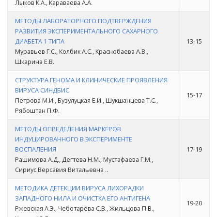
Лыков К.А., Караваева А.А.
МЕТОДЫ ЛАБОРАТОРНОГО ПОДТВЕРЖДЕНИЯ
РАЗВИТИЯ ЭКСПЕРИМЕНТАЛЬНОГО САХАРНОГО
ДИАБЕТА 1 ТИПА
13-15
Муравьев Г.С., Колбик А.С., Краснобаева А.В.,
Шкарина Е.В.
СТРУКТУРА ГЕНОМА И КЛИНИЧЕСКИЕ ПРОЯВЛЕНИЯ
ВИРУСА СИНДБИС
15-17
Петрова М.И., Бузулуцкая Е.И., Шукшанцева Т.С.,
Рябоштан П.Ф.
МЕТОДЫ ОПРЕДЕЛЕНИЯ МАРКЕРОВ
ИНДУЦИРОВАННОГО В ЭКСПЕРИМЕНТЕ
ВОСПАЛЕНИЯ
17-19
Рашимова А.Д., Дегтева Н.М., Мустафаева Г.М.,
Сириус Версавия Витальевна ..
МЕТОДИКА ДЕТЕКЦИИ ВИРУСА ЛИХОРАДКИ
ЗАПАДНОГО НИЛА И ОЧИСТКА ЕГО АНТИГЕНА
19-20
Ржевская А.Э., Чеботарёва С.В., Жильцова П.В.,