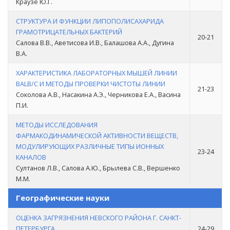
Краузе Ю.Г.
СТРУКТУРА И ФУНКЦИИ ЛИПОПОЛИСАХАРИДА
ГРАМОТРИЦАТЕЛЬНЫХ БАКТЕРИЙ
20-21
Салова В.В., Аветисова И.В., Балашова А.А., Дугина
В.А.
ХАРАКТЕРИСТИКА ЛАБОРАТОРНЫХ МЫШЕЙ ЛИНИИ
BALB/C И МЕТОДЫ ПРОВЕРКИ ЧИСТОТЫ ЛИНИИ
21-23
Соколова А.В., Насакина А.Э., Черникова Е.А., Васина
П.И.
МЕТОДЫ ИССЛЕДОВАНИЯ
ФАРМАКОДИНАМИЧЕСКОЙ АКТИВНОСТИ ВЕЩЕСТВ,
МОДУЛИРУЮЩИХ РАЗЛИЧНЫЕ ТИПЫ ИОННЫХ
23-24
КАНАЛОВ
Султанов Л.В., Салова А.Ю., Брылева С.В., Вершенко
М.М.
Географические науки
ОЦЕНКА ЗАГРЯЗНЕНИЯ НЕВСКОГО РАЙОНА Г. САНКТ-
ПЕТЕРБУРГА
24-29