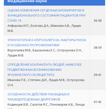
Медицинские науки
ОЦЕНКА ИЗМЕНЕНИЯ СЕРДЕЧНЫХ БИОМАРКЕРОВ И
ФУНКЦИОНАЛЬНОГО СОСТОЯНИЯ ПАЦИЕНТОВ ПРИ
COVID-19
36-38
Алферова И.П., Болгова Д.А., Макеева А.В., Лущик
М.В.
ЭТИОПАТОГЕНЕЗ АТЕРОСКЛЕРОЗА, ФАКТОРЫ РИСКА
И ОСОБЕННОСТИ ПРОФИЛАКТИКИ
38-39
Воропаева М.В., Башлыкова Е.С., Остроухова О.Н.,
Лущик М.В.
ОПРЕДЕЛЕНИЕ КОНТИНГЕНТА ЛЮДЕЙ, НАИБОЛЕЕ
ПОДВЕРЖЕННЫХ ВОЗНИКНОВЕНИЮ
ХРОНИЧЕСКОГО ХОЛЕЦИСТИТА
39-41
Иванова П.Е., Степкин Д.И., Лущик М.В., Остроухова
О.Н.
ОСОБЕННОСТИ ДЕЙСТВИЯ ТИАЗИДНЫХ И
ТИАЗИДОПОДОБНЫХ ДИУРЕТИКОВ
41-42
Кодинцев В.В., Салатов Я.С., Пономарев А.В., Ленда