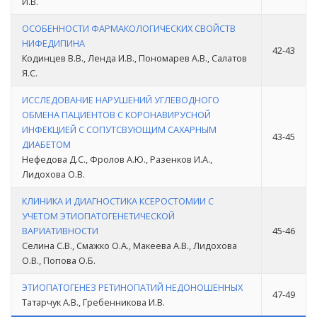
И.В.
ОСОБЕННОСТИ ФАРМАКОЛОГИЧЕСКИХ СВОЙСТВ
НИФЕДИПИНА
42-43
Кодинцев В.В., Ленда И.В., Пономарев А.В., Салатов
Я.С.
ИССЛЕДОВАНИЕ НАРУШЕНИЙ УГЛЕВОДНОГО
ОБМЕНА ПАЦИЕНТОВ С КОРОНАВИРУСНОЙ
ИНФЕКЦИЕЙ С СОПУТСВУЮЩИМ САХАРНЫМ
43-45
ДИАБЕТОМ
Нефедова Д.С., Фролов А.Ю., Разенков И.А.,
Лидохова О.В.
КЛИНИКА И ДИАГНОСТИКА КСЕРОСТОМИИ С
УЧЕТОМ ЭТИОПАТОГЕНЕТИЧЕСКОЙ
ВАРИАТИВНОСТИ
45-46
Селина С.В., Смажко О.А., Макеева А.В., Лидохова
О.В., Попова О.Б.
ЭТИОПАТОГЕНЕЗ РЕТИНОПАТИЙ НЕДОНОШЕННЫХ
47-49
Татарчук А.В., Гребенникова И.В.