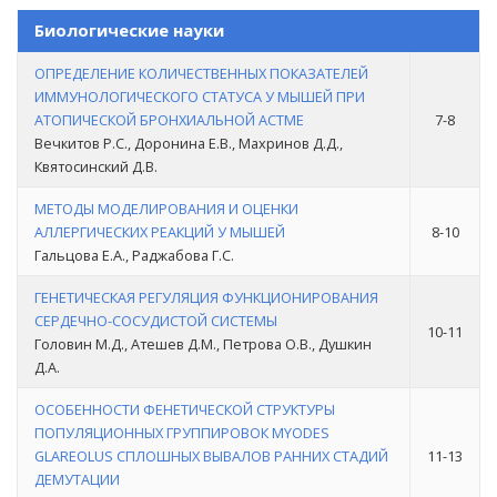
Биологические науки
ОПРЕДЕЛЕНИЕ КОЛИЧЕСТВЕННЫХ ПОКАЗАТЕЛЕЙ
ИММУНОЛОГИЧЕСКОГО СТАТУСА У МЫШЕЙ ПРИ
АТОПИЧЕСКОЙ БРОНХИАЛЬНОЙ АСТМЕ
7-8
Вечкитов Р.С., Доронина Е.В., Махринов Д.Д.,
Квятосинский Д.В.
МЕТОДЫ МОДЕЛИРОВАНИЯ И ОЦЕНКИ
АЛЛЕРГИЧЕСКИХ РЕАКЦИЙ У МЫШЕЙ
8-10
Гальцова Е.А., Раджабова Г.С.
ГЕНЕТИЧЕСКАЯ РЕГУЛЯЦИЯ ФУНКЦИОНИРОВАНИЯ
СЕРДЕЧНО-СОСУДИСТОЙ СИСТЕМЫ
10-11
Головин М.Д., Атешев Д.М., Петрова О.В., Душкин
Д.А.
ОСОБЕННОСТИ ФЕНЕТИЧЕСКОЙ СТРУКТУРЫ
ПОПУЛЯЦИОННЫХ ГРУППИРОВОК MYODES
GLAREOLUS СПЛОШНЫХ ВЫВАЛОВ РАННИХ СТАДИЙ
11-13
ДЕМУТАЦИИ