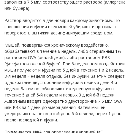
заполнена 7,5 мкл соответствующего раствора (аллергена
или буфера).
Раствор вводится в две ноздри каждому животному. По
завершении инфузии всех мышей убирают и протирают
поверхность вытяжки дезинфицирующим средством.
Мышей, подвергшихся хроническому воздействию,
обрабатывают в течение 6 недель, либо стерильным 1%
раствором OVA (овальбумин), либо раствором PBS
(фосфатно-солевой буфер). При 6-недельном воздействии
мыши получают инфузии по 5 дней в течение 1 и 2 недель.
3-я неделя – неделя отдыха, без инфузий. За этим следуют
однократные двусторонние инфузии в первый день 4-й
недели. Затем возобновляют ежедневную инфузию в
течение 5 дней 5-й недели и первых 3 дней 6-й недели.
Животным вводят однократно двусторонние 7,5 мкл OVA
или PBS за 1 день до умерщвления. Затем мышей
умерщвляют на четвертый день 6-й недели, через 1 день
после последней инфузии.
Применяется ИФА для определения уровней IgE,