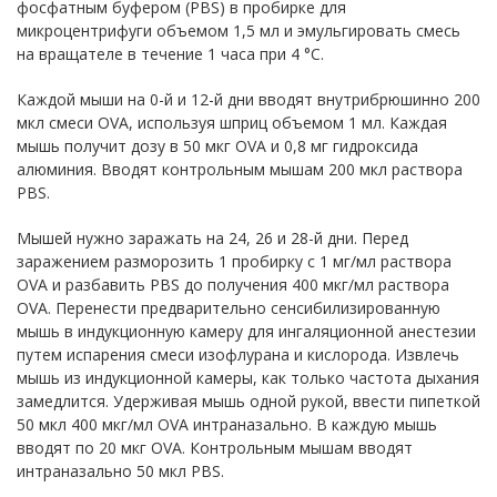
фосфатным буфером (PBS) в пробирке для
микроцентрифуги объемом 1,5 мл и эмульгировать смесь
на вращателе в течение 1 часа при 4 °C.
Каждой мыши на 0-й и 12-й дни вводят внутрибрюшинно 200
мкл смеси OVA, используя шприц объемом 1 мл. Каждая
мышь получит дозу в 50 мкг OVA и 0,8 мг гидроксида
алюминия. Вводят контрольным мышам 200 мкл раствора
PBS.
Мышей нужно заражать на 24, 26 и 28-й дни. Перед
заражением разморозить 1 пробирку с 1 мг/мл раствора
OVA и разбавить PBS до получения 400 мкг/мл раствора
OVA. Перенести предварительно сенсибилизированную
мышь в индукционную камеру для ингаляционной анестезии
путем испарения смеси изофлурана и кислорода. Извлечь
мышь из индукционной камеры, как только частота дыхания
замедлится. Удерживая мышь одной рукой, ввести пипеткой
50 мкл 400 мкг/мл OVA интраназально. В каждую мышь
вводят по 20 мкг OVA. Контрольным мышам вводят
интраназально 50 мкл PBS.