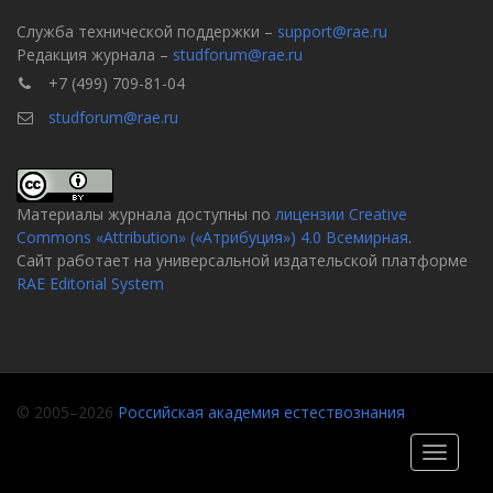
Служба технической поддержки –
support@rae.ru
Редакция журнала –
studforum@rae.ru
+7 (499) 709-81-04
studforum@rae.ru
Материалы журнала доступны по
лицензии Creative
Commons «Attribution» («Атрибуция») 4.0 Всемирная
.
Сайт работает на универсальной издательской платформе
RAE Editorial System
© 2005–2026
Российская академия естествознания
Toggle
navigati