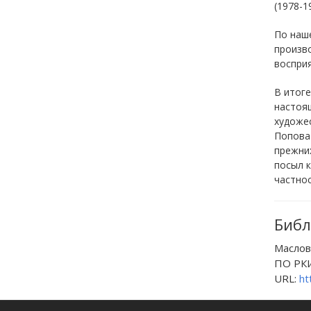
(1978-19
По наше
произв
восприя
В итоге
настоя
художес
Попова 
прежних
посыл 
частнос
Библ
Масло
ПО РКИ
URL:
ht