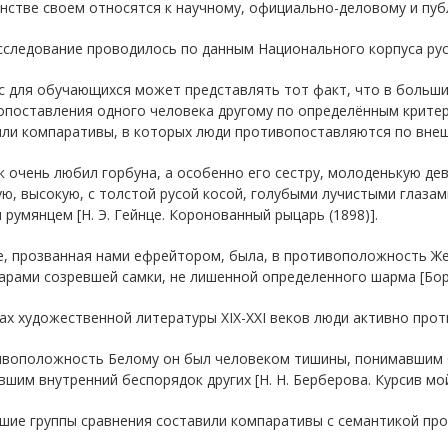
стве своем относятся к научному, официально-деловому и публи
следование проводилось по данным Национального корпуса русс
с для обучающихся может представлять тот факт, что в больши
опоставления одного человека другому по определённым крите
или компаративы, в которых люди противопоставляются по внеш
 очень любил горбуна, а особенно его сестру, молоденькую де
ю, высокую, с толстой русой косой, голубыми лучистыми глаза
румянцем [Н. Э. Гейнце. Коронованный рыцарь (1898)].
е, прозванная нами ефрейтором, была, в противоположность Же
арами созревшей самки, не лишенной определенного шарма [Бори
ах художественной литературы XIX-XXI веков люди активно про
ивоположность Белому он был человеком тишины, понимавшим б
шим внутренний беспорядок других [Н. Н. Берберова. Курсив мой
шие группы сравнения составили компаративы с семантикой про