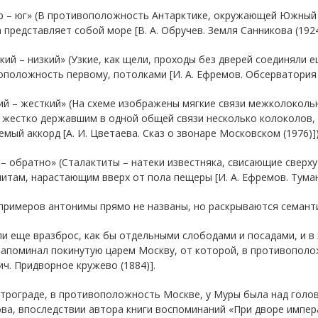
ер – юг» (В противоположность Антарктике, окружающей Южный
 представляет собой море [В. А. Обручев. Земля Санникова (1924
кий – низкий» (Узкие, как щели, проходы без дверей соединяли е
положность первому, потолками [И. А. Ефремов. Обсерватория Н
кий – жесткий» (На схеме изображены мягкие связи межколокол
 жестко державшим в одной общей связи несколько колоколов, 
мый аккорд [А. И. Цветаева. Сказ о звонаре Московском (1976)])
 – обратно» (Сталактиты – натеки известняка, свисающие сверх
итам, нарастающим вверх от пола пещеры [И. А. Ефремов. Туманн
примеров антонимы прямо не названы, но раскрываются семанти
и еще вразброс, как бы отдельными слободами и посадами, и в
апоминал покинутую царем Москву, от которой, в противополож
ч. Придворное кружево (1884)].
трограде, в противоположность Москве, у Муры была над голов
а, впоследствии автора книги воспоминаний «При дворе импера