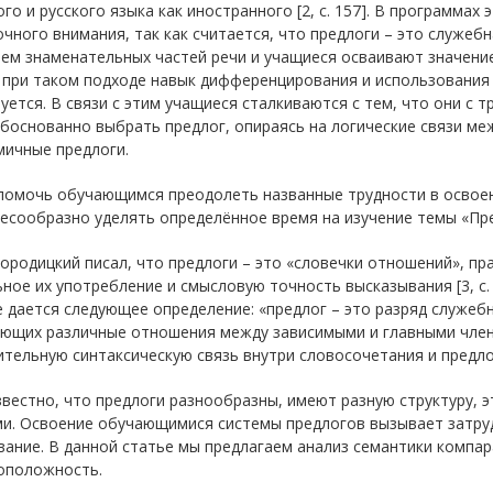
го и русского языка как иностранного [2, с. 157]. В программах
чного внимания, так как считается, что предлоги – это служебн
ем знаменательных частей речи и учащиеся осваивают значение
при таком подходе навык дифференцирования и использования 
ется. В связи с этим учащиеся сталкиваются с тем, что они с 
боснованно выбрать предлог, опираясь на логические связи меж
мичные предлоги.
помочь обучающимся преодолеть названные трудности в освоени
есообразно уделять определённое время на изучение темы «Пре
городицкий писал, что предлоги – это «словечки отношений», 
ное их употребление и смысловую точность высказывания [3, с.
 дается следующее определение: «предлог – это разряд служеб
ющих различные отношения между зависимыми и главными чле
тельную синтаксическую связь внутри словосочетания и предложе
вестно, что предлоги разнообразны, имеют разную структуру, 
и. Освоение обучающимися системы предлогов вызывает затрудн
вание. В данной статье мы предлагаем анализ семантики компа
оположность.