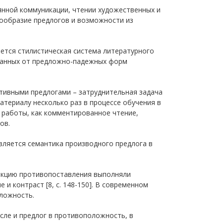
нной коммуникации, чтении художественных и
гообразие предлогов и возможности из
вается стилистическая система литературного
ованных от предложно-падежных форм
ивными предлогами – затруднительная задача
материалу несколько раз в процессе обучения в
а работы, как комментированное чтение,
ов.
вляется семантика производного предлога в
нкцию противопоставления выполняли
 контраст [8, с. 148-150]. В современном
оложность.
сле и предлог в противоположность, в