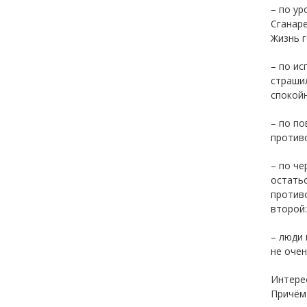
– по ур
Сганаре
Жизнь г
– по ис
страшил
спокойн
– по по
противо
– по че
остатьс
противо
второй:
– люди
не очен
Интере
Причём 