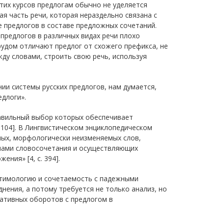
 этих курсов предлогам обычно не уделяется
ая часть речи, которая нераздельно связана с
 предлогов в составе предложных сочетаний.
предлогов в различных видах речи плохо
трудом отличают предлог от схожего префикса, не
ду словами, строить свою речь, используя
и системы русских предлогов, нам думается,
длоги».
правильный выбор которых обеспечивает
 104]. В Лингвистическом энциклопедическом
ных, морфологически неизменяемых слов,
нами словосочетания и осуществляющих
ния» [4, с. 394].
этимологию и сочетаемость с падежными
ения, а потому требуется не только анализ, но
ративных оборотов с предлогом в