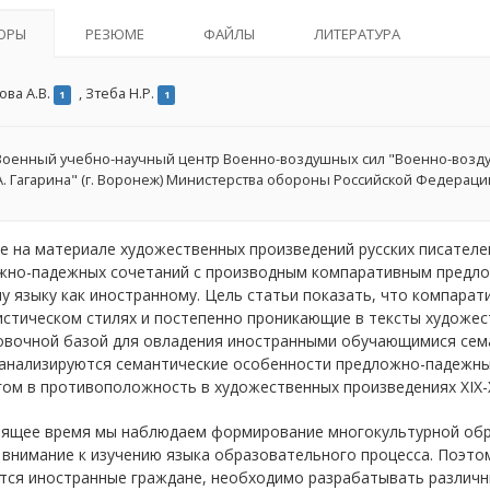
ОРЫ
РЕЗЮМЕ
ФАЙЛЫ
ЛИТЕРАТУРА
ова А.В.
,
Зтеба Н.Р.
1
1
оенный учебно-научный центр Военно-воздушных сил "Военно-воздуш
А. Гагарина" (г. Воронеж) Министерства обороны Российской Федераци
е на материале художественных произведений русских писателе
жно-падежных сочетаний с производным компаративным предло
у языку как иностранному. Цель статьи показать, что компарат
истическом стилях и постепенно проникающие в тексты художес
овочной базой для овладения иностранными обучающимися сема
 анализируются семантические особенности предложно-падежн
ом в противоположность в художественных произведениях XIX-X
оящее время мы наблюдаем формирование многокультурной обр
 внимание к изучению языка образовательного процесса. Поэто
тся иностранные граждане, необходимо разрабатывать различны