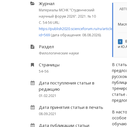
Журнал
АВТ
Материалы МСНК "Студенческий
научный форум 2026". 2021.
№ 10
С. 54-56
URL:
Масл
https://publish2020.scienceforum.ru/ru/article/view?
id=569
(дата обращения: 08.08.2026).
В
1
Раздел
и Ю.
Филологические науки
Страницы
В стать
предло
54–56
русском
публиц
Дата поступления статьи в
тренир
редакцию
статье
01.02.2021
предлог
Дата принятия статьи в печать
В наст
08.09.2021
особое
обучаю
Дата публикации статьи