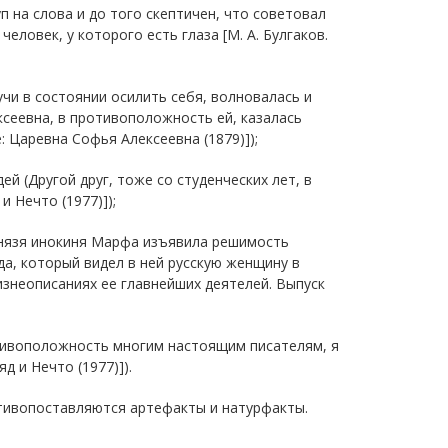
п на слова и до того скептичен, что советовал
еловек, у которого есть глаза [М. А. Булгаков.
чи в состоянии осилить себя, волновалась и
ксеевна, в противоположность ей, казалась
: Царевна Софья Алексеевна (1879)]);
 (Другой друг, тоже со студенческих лет, в
 Нечто (1977)]);
князя инокиня Марфа изъявила решимость
да, который видел в ней русскую женщину в
изнеописаниях ее главнейших деятелей. Выпуск
тивоположность многим настоящим писателям, я
д и Нечто (1977)]).
тивопоставляются артефакты и натурфакты.