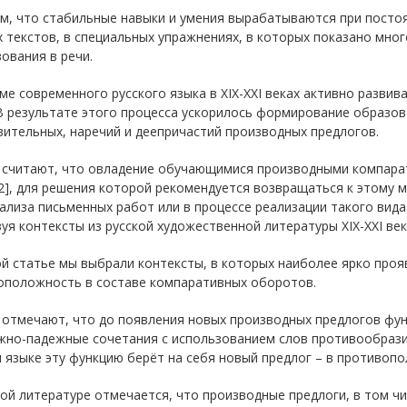
м, что стабильные навыки и умения вырабатываются при постоя
 текстов, в специальных упражнениях, в которых показано мно
ования в речи.
ме современного русского языка в XIX-XXI веках активно разви
 В результате этого процесса ускорилось формирование образ
ительных, наречий и деепричастий производных предлогов.
 считают, что овладение обучающимися производными компарат
182], для решения которой рекомендуется возвращаться к этому 
ализа письменных работ или в процессе реализации такого вид
уя контексты из русской художественной литературы XIX-XXI век
й статье мы выбрали контексты, в которых наиболее ярко проя
оположность в составе компаративных оборотов.
 отмечают, что до появления новых производных предлогов фу
но-падежные сочетания с использованием слов противообразие и
 языке эту функцию берёт на себя новый предлог – в противоп
ой литературе отмечается, что производные предлоги, в том чи