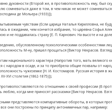
овню духовности (Второй же, в противоположность ему, был ску
лю сомневаться даже в том, в чем никак не может сомневаться ч
осподина де Мольера (1933)]);
пытываемым чувствам (Если царица Наталья Кирилловна, не буду
ась в ожидании, чем кончится избрание, то царевна Софья Але
ою и не поддавалась страху [Е. П. Карнович. На высоте и на доле
ведению, обусловленному психологическими особенностями людей
положность М-ну, пришел прощаться [Виктор Некрасов. Взгляд и
ртам национального характера (Напротив того, мать великого 
я с народом в осаде, и за то приобрела общие похвалы от наро
положность чужеземке [Н. И. Костомаров. Русская история в ж
 XV-XVI столетия (1862-1875)]);
 противопоставляются по отношению к своей профессии (В про
ь люблю, когда мне приносят рассказики [Виктор Некрасов. Взгля
сными представляются компаративные обороты, в которых про
все они построены по принципу антонимичных пар, например: