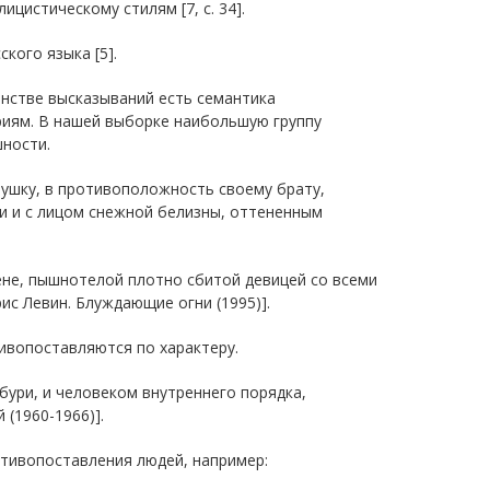
цистическому стилям [7, с. 34].
кого языка [5].
нстве высказываний есть семантика
риям. В нашей выборке наибольшую группу
ности.
вушку, в противоположность своему брату,
ми и с лицом снежной белизны, оттененным
не, пышнотелой плотно сбитой девицей со всеми
с Левин. Блуждающие огни (1995)].
тивопоставляются по характеру.
ури, и человеком внутреннего порядка,
 (1960-1966)].
тивопоставления людей, например: