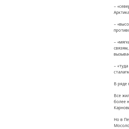
– «сев
Арктика
– «высо
противо
– «мяг
связям,
вызывае
– «туда
сталагм
В ряде 
Все жил
более н
Карнови
Но в Пе
Мосолов