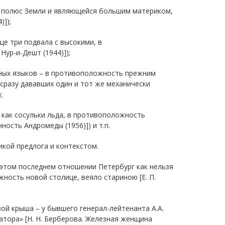
 полюс Земли и являющейся большим материком,
)]);
ще три подвала с высокими, в
ур-и-Дешт (1944)]);
ьных языков – в противоположность прежним
сразу дававших один и тот же механически
;
у как сосульки льда, в противоположность
ость Андромеды (1956)]) и т.п.
кой предлога и контекстом.
 этом последнем отношении Петербург как нельзя
ность новой столице, веяло стариною [Е. П.
ой крыша – у бывшего генерал-лейтенанта А.А.
тора» [Н. Н. Берберова. Железная женщина