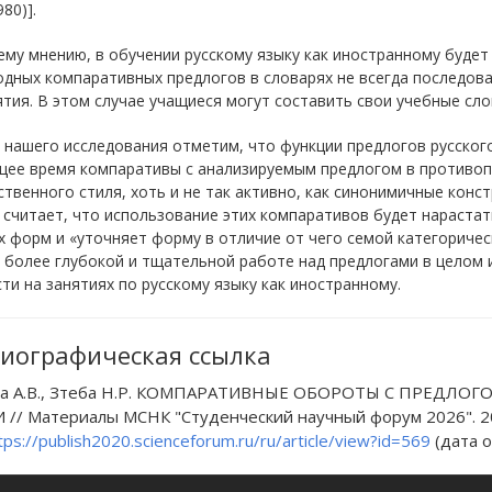
80)].
му мнению, в обучении русскому языку как иностранному будет
одных компаративных предлогов в словарях не всегда последов
тия. В этом случае учащиеся могут составить свои учебные сло
 нашего исследования отметим, что функции предлогов русског
щее время компаративы с анализируемым предлогом в противоп
твенного стиля, хоть и не так активно, как синонимичные конст
считает, что использование этих компаративов будет нарастат
 форм и «уточняет форму в отличие от чего семой категорически
к более глубокой и тщательной работе над предлогами в целом
ти на занятиях по русскому языку как иностранному.
иографическая ссылка
ва А.В., Зтеба Н.Р. КОМПАРАТИВНЫЕ ОБОРОТЫ С ПРЕДЛ
 // Материалы МСНК "Студенческий научный форум 2026". 202
tps://publish2020.scienceforum.ru/ru/article/view?id=569
(дата о