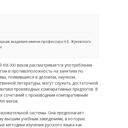
ная академия имени профессора Н.Е. Жуковского
и
й XIX-XXI веков рассматривается употребление
гом в противоположность на занятиях по
ивы, появившиеся в деловом, научном,
твенной литературы, могут служить достаточной
нтики производных компаративных предлогов. В
ых сочетаний с производным компаративным
XI веков.
азовательной системы. Она предполагает
му высшим учебным заведениям, в которых
е методики изучения русского языка как