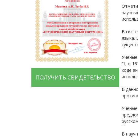
Отмети
научных
использ
В систе
языка.
существ
Ученые
[1, с. 
ходе ан
использ
ПОЛУЧИТЬ СВИДЕТЕЛЬСТВО
В данно
против
Ученые
предлож
русском
В научн