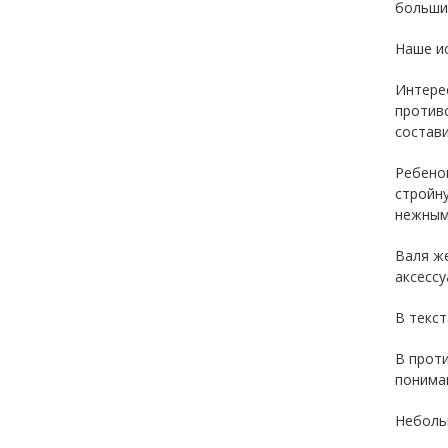
большин
Наше ис
Интере
против
состав
Ребенок
стройну
нежным 
Валя ж
аксессу
В текст
В прот
понимав
Неболь