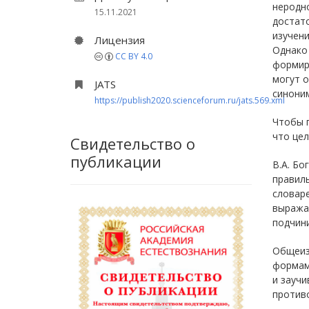
неродно
15.11.2021
достато
изучени
Лицензия
Однако 
CC BY 4.0
формиру
могут о
JATS
синони
https://publish2020.scienceforum.ru/jats.569.xml
Чтобы 
что цел
Свидетельство о
публикации
В.А. Бо
правиль
словаре
выража
подчини
Общеиз
формам
и заучи
против