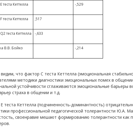
Е теста Кеттелла
-,529
F теста Кеттелла
,517
Q2 теста Кеттелла
-,633
а В.В. Бойко
-,214
 видим, что фактор С теста Кеттелла (эмоциональная стабиль
ателями методики диагностики эмоциональных помех в общении 
нальной устойчивости сглаживаются эмоциональные барьеры вол
арьер страха в общении и т.д.
 Е теста Кеттелла (подчиненность-доминантность) отрицательн
тики профессиональной педагогической толерантности Ю.А. Мак
стость, своенравие мешают формированию толерантности как п
еров.