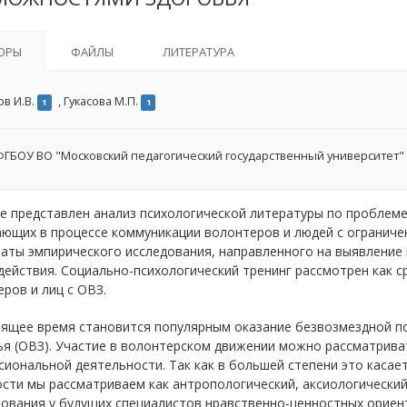
ОРЫ
ФАЙЛЫ
ЛИТЕРАТУРА
ов И.В.
,
Гукасова М.П.
1
1
ГБОУ ВО "Московский педагогический государственный университет"
е представлен анализ психологической литературы по проблем
ающих в процессе коммуникации волонтеров и людей с огранич
аты эмпирического исследования, направленного на выявление
ействия. Социально-психологический тренинг рассмотрен как 
ров и лиц с ОВЗ.
оящее время становится популярным оказание безвозмездной 
я (ОВЗ). Участие в волонтерском движении можно рассматриват
иональной деятельности. Так как в большей степени это касае
сти мы рассматриваем как антропологический, аксиологический
ования у будущих специалистов нравственно-ценностных ориен