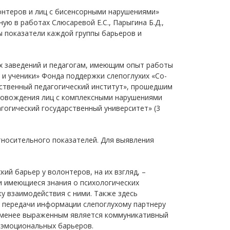
онтеров и лиц с бисенсорными нарушениями»
ую в работах Слюсаревой Е.С., Парыгина Б.Д.,
аны показатели каждой группы барьеров и
ых заведений и педагогам, имеющим опыт работы
 и ученики» Фонда поддержки слепоглухих «Со-
рственный педагогический институт», прошедшим
ровождения лиц с комплексными нарушениями
гогический государственный университет» (3
носительного показателей. Для выявления
ий барьер у волонтеров, на их взгляд, –
и имеющиеся знания о психологических
у взаимодействия с ними. Также здесь
в передачи информации слепоглухому партнеру
е менее выраженным является коммуникативный
 эмоциональных барьеров.