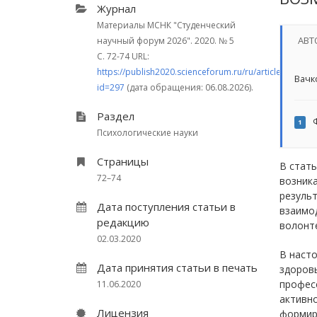
Журнал
Материалы МСНК "Студенческий
АВТ
научный форум 2026". 2020.
№ 5
С. 72-74
URL:
https://publish2020.scienceforum.ru/ru/article/view?
Вачк
id=297
(дата обращения: 06.08.2026).
Раздел
Ф
1
Психологические науки
Страницы
В стать
72–74
возник
результ
Дата поступления статьи в
взаимод
редакцию
волонте
02.03.2020
В наст
Дата принятия статьи в печать
здоровь
професс
11.06.2020
активно
Лицензия
формир