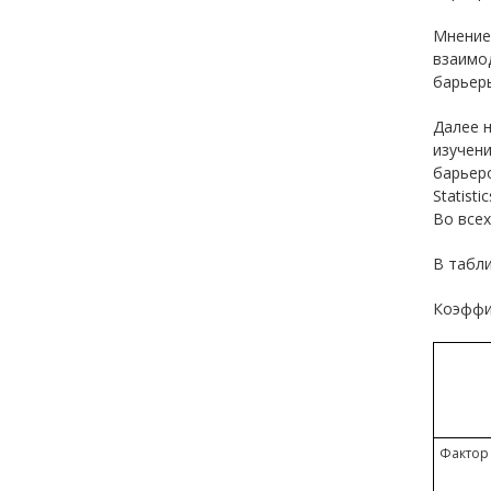
Мнение
взаимо
барьер
Далее н
изучен
барьер
Statist
Во всех
В табл
Коэффи
Фактор 