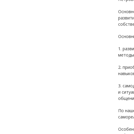
Основно
развити
собстве
Основн
1. разв
методы
2. прио
навыко
3. само
и ситуа
общени
По наш
саморе
Особенн