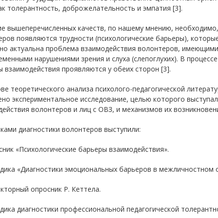
ак толерантность, доброжелательность и эмпатия [3].
е вышеперечисленных качеств, по нашему мнению, необходимо, 
еров появляются трудности (психологические барьеры), которы
но актуальна проблема взаимодействия волонтеров, имеющими с
менными нарушениями зрения и слуха (слепоглухих). В процесс
 взаимодействия проявляются у обеих сторон [3].
ве теоретического анализа психолого-педагогической литерат
но экспериментальное исследование, целью которого выступал
ействия волонтеров и лиц с ОВЗ, и механизмов их возникновен
ками диагностики волонтеров выступили:
сник «Психологические барьеры взаимодействия».
одика «Диагностики эмоциональных барьеров в межличностном о
акторный опросник Р. Кеттела.
дика диагностики профессиональной педагогической толерантн