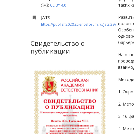
таких к
CC BY 4.0
JATS
Развити
волонт
https://publish2020.scienceforum.ru/jats.297.xml
Особен
одновре
Свидетельство о
барьеры
публикации
На осно
проведе
взаимод
Методи
1. Опро
2. Мет
3. 16 ф
4. Мето