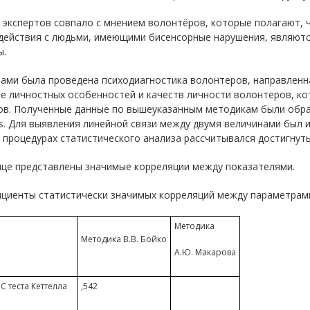
 экспертов совпало с мнением волонтёров, которые полагают, 
действия с людьми, имеющими бисенсорные нарушения, являютс
ы.
ами была проведена психодиагностика волонтеров, направленн
ие личностных особенностей и качеств личности волонтеров, к
ов. Полученные данные по вышеуказанным методикам были обр
ics. Для выявления линейной связи между двумя величинами был
 процедурах статистического анализа рассчитывался достигнут
ице представлены значимые корреляции между показателями.
циенты статистически значимых корреляций между параметрами
Методика
Методика В.В. Бойко
А.Ю. Макарова
С теста Кеттелла
,542