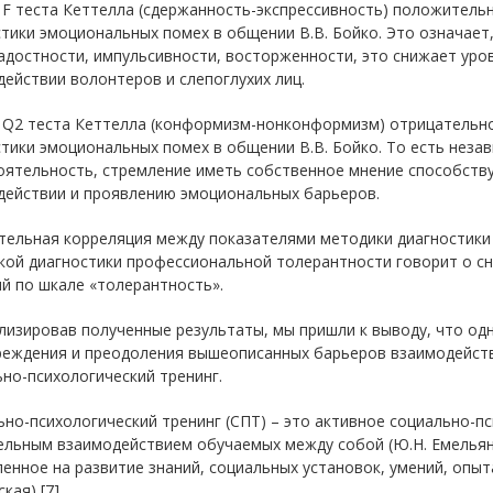
F теста Кеттелла (сдержанность-экспрессивность) положитель
тики эмоциональных помех в общении В.В. Бойко. Это означает
адостности, импульсивности, восторженности, это снижает уро
ействии волонтеров и слепоглухих лиц.
 Q2 теста Кеттелла (конформизм-нонконформизм) отрицательно
тики эмоциональных помех в общении В.В. Бойко. То есть неза
оятельность, стремление иметь собственное мнение способст
действии и проявлению эмоциональных барьеров.
тельная корреляция между показателями методики диагностики 
кой диагностики профессиональной толерантности говорит о с
й по шкале «толерантность».
лизировав полученные результаты, мы пришли к выводу, что од
реждения и преодоления вышеописанных барьеров взаимодействи
но-психологический тренинг.
но-психологический тренинг (СПТ) – это активное социально-п
льным взаимодействием обучаемых между собой (Ю.Н. Емельянов
енное на развитие знаний, социальных установок, умений, опыт
кая) [7].