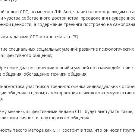
й целью СПТ, по мнению Л.Ф. Анн, является помощь людям в са
и чувства собственного достоинства, преодоления неувереннос
нной ценности, а содержание тренинга построено на самопознан
ыми задачами СПТ можно считать [3]:
итие специальных социальных умений: развитие психологических
 эффективного общения;
бретение диагностических знаний и умений во взаимодействии 
в общения: обогащение техники общения;
диагностика участников тренинга: оценка индивидуальных особ
ции общения в целом; самокоррекция психолого-коммуникативных
я.
ему мнению, эффективными видами СПТ будут выступать такие, 
ализации личности, партнерского общения.
ость такого метода как СПТ состоит в том, что он носит групп