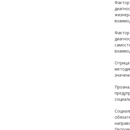
Фактор 
диагнос
жизнер
взаимод
Фактор
диагнос
самост
взаимо
Отрица
методи
значени
Проана
предуп
социаль
Социаль
обязате
направл
Петровс