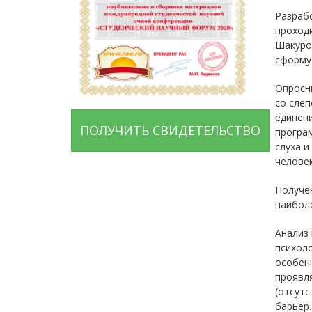
Разраб
проходи
Шакуров
сформу
Опросни
со слеп
единени
ПОЛУЧИТЬ СВИДЕТЕЛЬСТВО
програ
слуха и
человек
Получе
наибол
Анализ 
психол
особенн
проявля
(отсут
барьер.