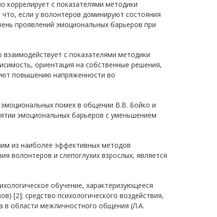
но коррелирует с показателями методики
, что, если у волонтеров доминируют состояния
вень проявлений эмоциональных барьеров при
 взаимодействует с показателями методики
висимость, ориентация на собственные решения,
вуют повышению напряженности во
эмоциональных помех в общении В.В. Бойко и
нятии эмоциональных барьеров с уменьшением
ним из наиболее эффективных методов
я волонтеров и слепоглухих взрослых, является
сихологическое обучение, характеризующееся
) [2]; средство психологического воздействия,
а в области межличностного общения (Л.А.