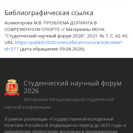
Библиографическая ссылка
Колмогорова М.В. ПРОБЛЕМА ДОПИНГА В
СОВРЕМЕННОМ СПОРТЕ // Материалы МСНК
"Студенческий научный форум 2026". 2021. № 7. С. 42-43;
URL:
https://publish2020.scienceforum.ru/ru/article/view?
id=377
(дата обращения: 09.08.2026).
Студенческий научный форум
2026
Материалы Международной студенческой
научной конференции
В рамках реализации «Государственной молодежной
политики Российской Федерации на период до 2025 года» и
направления «Вовлечение молодежи в инновационную