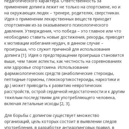
педагогического характера. Ответственность за
применение допинга лежит не только на спортсмене, но и
на окружающих людях – тренере, родителях, сверстниках.
Идея о применении лекарственных веществ приходит
спортсменам из-за оказываемого психологического
давления. Утверждения, что победа – это главное или что
необходимо ставить новые достижения, рекорды, приводят
к мотивации избегания неудач, в данном случае –
проигрыша, что служит причиной для использования
допинга [1]. Идея о предотвращении проигрыша становится
выше, чем такие аспекты, как честность на соревнованиях
или здоровье спортсмена. Использование
фармакологических средств (анаболические стероиды,
пептидные гормоны, глюкокортикостероиды, наркотики и
др.) может приводить к развитию невротических
расстройств, острой сердечной недостаточности и к другим
тяжёлым последствиям для употребляющего человека,
включая летальные исходы [2, 3].
Для борьбы с допингом существует множество
организаций, цель которых состоит в выявлении следов
употребления, в разработке антидопинговых правил, в