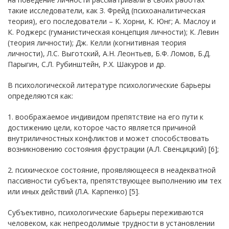
такие исследователи, как З. Фрейд (психоаналитическая
теория), его последователи – К. Хорни, К. Юнг; А. Маслоу и
К. Роджерс (гуманистическая концепция личности); К. Левин
(теория личности); Дж. Келли (когнитивная теория
личности), Л.С. Выготский, А.Н. Леонтьев, Б.Ф. Ломов, Б.Д.
Парыгин, С.Л. Рубинштейн, Р.Х. Шакуров и др.
В психологической литературе психологические барьеры
определяются как:
1. воображаемое индивидом препятствие на его пути к
достижению цели, которое часто является причиной
внутриличностных конфликтов и может способствовать
возникновению состояния фрустрации (А.Л. Свенцицкий) [6];
2. психическое состояние, проявляющееся в неадекватной
пассивности субъекта, препятствующее выполнению им тех
или иных действий (Л.А. Карпенко) [5].
Субъективно, психологические барьеры переживаются
человеком, как непреодолимые трудности в установлении