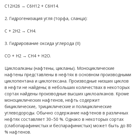
C12H26 → C6H12 + C6H14.
2. Гидрогенизация угля (торфа, сланца):
C + 2H2 → CH4.
3. Гидрирование оксида углерода (II)
CO + H2 → CH4 + H2O.
Циклоалканы (нафтены, цикланы). Моноциклические
нафтены представлены в нефтях в основном производными
циклопентана и циклогексана. Производные низших циклов
в нефти не найдены; в небольших количествах в некоторых
сортах найдены производные высших циклоалканов. Кроме
моноциклических нафтенов, нефть содержит
бициклические, трициклические и полициклические
углеводороды. Обычно содержание нафтенов в различных
нефтях составляет 30–50 %. Однако в некоторых сортах
(слабопарафинистых и беспарафинистых) может быть до 80
% нафтенов.