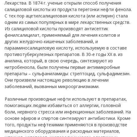
Лекарства. В 1874 г. ученые открыли способ получения
салициловой кислоты из продукта перегонки нефти фенола.
С тех пор ацетилсалициловая кислота (или аспирин) стала
одним из самых популярных в мире лекарственных средств.
Из салициловой кислоты производят антисептик
фенилсалицилат, применяемый для лечения колитов и
других желудочно-кишечных заболеваний, и
парааминосалициловую кислоту, используемую в составе
противотуберкулезных препаратов. В 30-е годы ХХ в. из
анилина, который, в свою очередь, синтезируют из
нитробензола, были получены первые антимикробные
препараты – сульфаниламиды: стрептоцид, сульфадимезин.
Они произвели настоящую революцию в лечении
заболеваний, вызванных микроорганизмами.
Различные производные нефти используют в препаратах,
помогающих людям избавиться от аллергии, головной
боли, нервного стресса или инфекционных заболеваний. На
основе эфиров и спиртов синтезируют антибиотики. Кроме
того, продукты нефтехимии применяются в производстве
медицинского оборудования и расходных материалов,