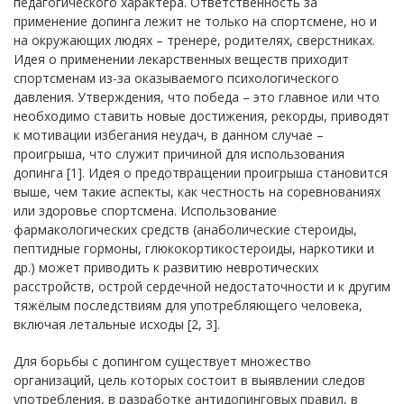
педагогического характера. Ответственность за
применение допинга лежит не только на спортсмене, но и
на окружающих людях – тренере, родителях, сверстниках.
Идея о применении лекарственных веществ приходит
спортсменам из-за оказываемого психологического
давления. Утверждения, что победа – это главное или что
необходимо ставить новые достижения, рекорды, приводят
к мотивации избегания неудач, в данном случае –
проигрыша, что служит причиной для использования
допинга [1]. Идея о предотвращении проигрыша становится
выше, чем такие аспекты, как честность на соревнованиях
или здоровье спортсмена. Использование
фармакологических средств (анаболические стероиды,
пептидные гормоны, глюкокортикостероиды, наркотики и
др.) может приводить к развитию невротических
расстройств, острой сердечной недостаточности и к другим
тяжёлым последствиям для употребляющего человека,
включая летальные исходы [2, 3].
Для борьбы с допингом существует множество
организаций, цель которых состоит в выявлении следов
употребления, в разработке антидопинговых правил, в