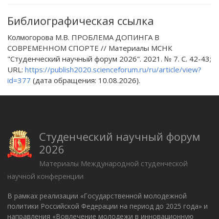
Библиографическая ссылка
Колмогорова М.В. ПРОБЛЕМА ДОПИНГА В
СОВРЕМЕННОМ СПОРТЕ // Материалы МСНК
"Студенческий научный форум 2026". 2021. № 7. С. 42-43;
URL:
https://publish2020.scienceforum.ru/ru/article/view?
id=377
(дата обращения: 10.08.2026).
Студенческий научный форум
2026
Материалы Международной студенческой
научной конференции
В рамках реализации «Государственной молодежной
политики Российской Федерации на период до 2025 года» и
направления «Вовлечение молодежи в инновационную